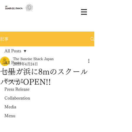
記事
All Posts
The Sunrise Shack Japan
All Posts
2019年4月24日
七里ガ浜に8mのスクール
Event
バスがOPEN!!
Hawaii
Press Release
Collaboration
Media
Menu