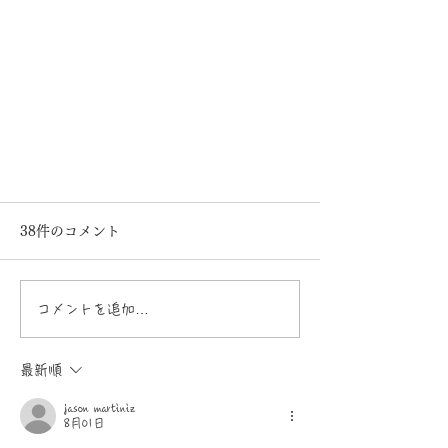
38件のコメント
コメントを追加…
最新順
皆さんの声にお応えして✨20日お
jason martiniz
8月01日
徳用インスタミックス発売開始＊